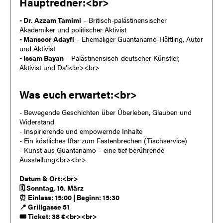
Hauptredner:<br>
- Dr. Azzam Tamimi
– Britisch-palästinensischer
Akademiker und politischer Aktivist
- Mansoor Adayfi
– Ehemaliger Guantanamo-Häftling, Autor
und Aktivist
- Issam Bayan
– Palästinensisch-deutscher Künstler,
Aktivist und Da’i<br><br>
Was euch erwartet:<br>
- Bewegende Geschichten über Überleben, Glauben und
Widerstand
- Inspirierende und empowernde Inhalte
- Ein köstliches Iftar zum Fastenbrechen (Tischservice)
- Kunst aus Guantanamo – eine tief berührende
Ausstellung<br><br>
Datum & Ort:<br>
🗓 Sonntag, 16. März
⏰ Einlass: 15:00 | Beginn: 15:30
📍 Grillgasse 51
🎟 Ticket: 38 €<br><br>